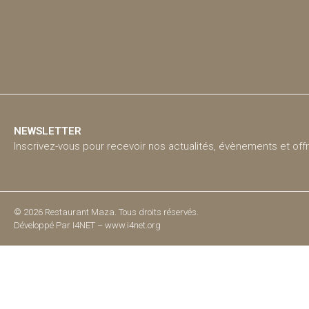
NEWSLETTER
Inscrivez-vous pour recevoir nos actualités, évènements et off
© 2026 Restaurant Maza. Tous droits réservés.
Développé Par
I4NET – www.i4net.org