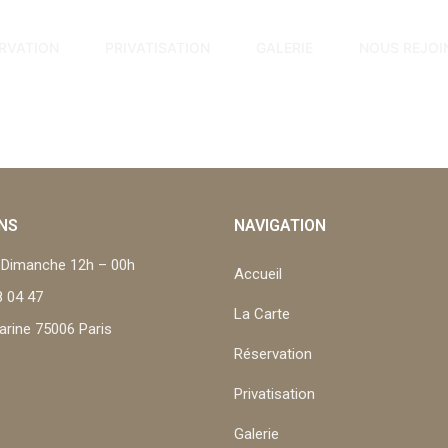
RVATION
PRIVATISATION
GALERIE
NOUS REJOI
NS
NAVIGATION
u Dimanche 12h – 00h
Accueil
8 04 47
La Carte
arine 75006 Paris
Réservation
Privatisation
Galerie