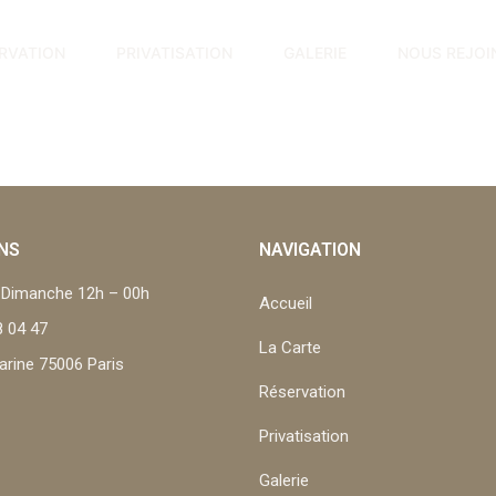
RVATION
PRIVATISATION
GALERIE
NOUS REJOI
NS
NAVIGATION
u Dimanche 12h – 00h
Accueil
8 04 47
La Carte
arine 75006 Paris
Réservation
Privatisation
Galerie